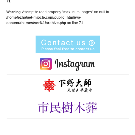
71
Warning
: Attempt to read property "max_num_pages" on null in
/home/ezhp/pet-miocle.com/public_html/wp-
content/themes/ver6.1/archive.php
on line
71