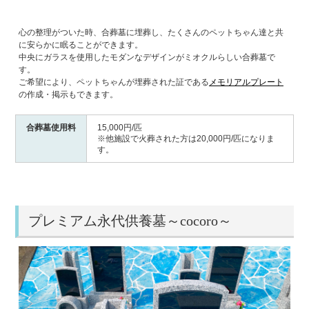
心の整理がついた時、合葬墓に埋葬し、たくさんのペットちゃん達と共
に安らかに眠ることができます。
中央にガラスを使用したモダンなデザインがミオクルらしい合葬墓で
す。
ご希望により、ペットちゃんが埋葬された証である
メモリアルプレート
の作成・掲示もできます。
合葬墓使用料
15,000円/匹
※他施設で火葬された方は20,000円/匹になりま
す。
プレミアム永代供養墓～cocoro～