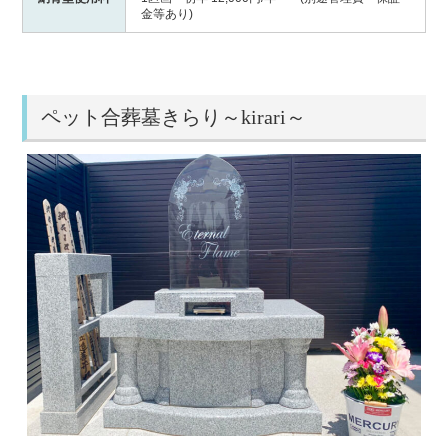
金等あり)
ペット合葬墓きらり～kirari～