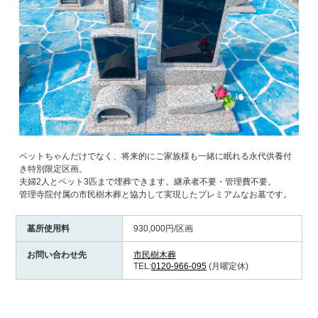
ペットちゃんだけでなく、将来的にご家族様も一緒に眠れる永代供養付
き特別限定区画。
夫婦2人とペット3匹まで埋葬できます。継承者不要・管理費不要。
管理寺院付属の市民樹木葬と協力して実現したプレミアムなお墓です。
墓所使用料
930,000円/区画
お問い合わせ先
市民樹木葬
TEL:
0120-966-095
(月曜定休)