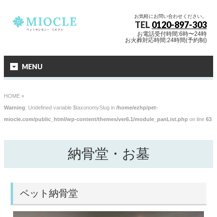
お気軽にお問い合わせください。
TEL
0120-897-303
お電話受付時間:6時〜24時
お火葬対応時間:24時間(予約制)
MENU
HOME
»
Warning
: Undefined variable $taxonomySlug in
/home/ezhp/pet-
miocle.com/public_html/wp-content/themes/ver6.1/module_panList.php
on line
63
納骨堂・お墓
ペット納骨堂