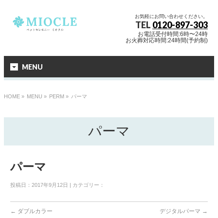
お気軽にお問い合わせください。
TEL
0120-897-303
お電話受付時間:6時〜24時
お火葬対応時間:24時間(予約制)
MENU
HOME
»
MENU »
PERM
»
パーマ
パーマ
パーマ
投稿日：2017年9月12日 | カテゴリー：
←
ダブルカラー
デジタルパーマ
→