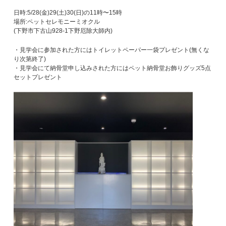
日時:5/28(金)29(土)30(日)の11時〜15時
場所:ペットセレモニーミオクル
(下野市下古山928-1下野厄除大師内)
・見学会に参加された方にはトイレットペーパー一袋プレゼント(無くな
り次第終了)
・見学会にて納骨堂申し込みされた方にはペット納骨堂お飾りグッズ5点
セットプレゼント