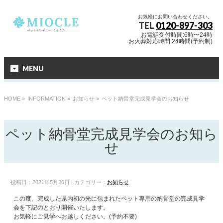
お気軽にお問い合わせください。
TEL
0120-897-303
お電話受付時間:6時〜24時
お火葬対応時間:24時間(予約制)
MENU
HOME
»
INFORMATION »
お知らせ
»
ペット納骨堂完成見学会のお知らせ
ペット納骨堂完成見学会のお知ら
せ
投稿日：2021年5月26日 | カテゴリー：
お知らせ
この度、完成した県内初の光に包まれたペット専用の納骨堂の完成見学
会を下記のとおり開催いたします。
お気軽にご見学へお越しください。(予約不要)