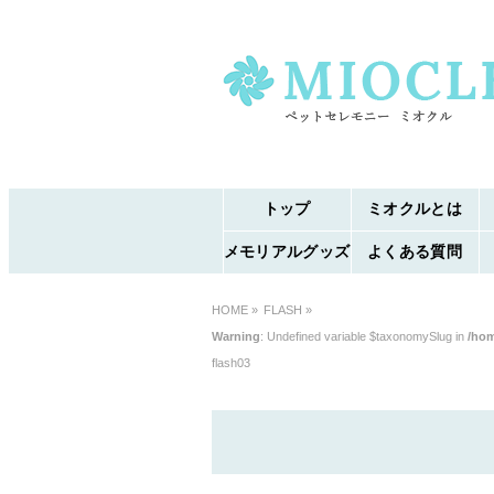
トップ
ミオクルとは
メモリアルグッズ
よくある質問
HOME
»
FLASH »
Warning
: Undefined variable $taxonomySlug in
/hom
flash03